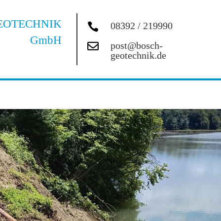
EOTECHNIK
08392 / 219990

GmbH
post@bosch-

geotechnik.de