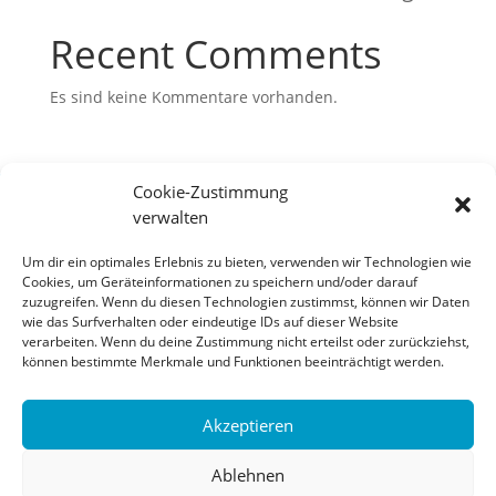
Recent Comments
Es sind keine Kommentare vorhanden.
Cookie-Zustimmung
verwalten
Bosch Geotechnik GmbH
Um dir ein optimales Erlebnis zu bieten, verwenden wir Technologien wie
Fuggerring 21
Cookies, um Geräteinformationen zu speichern und/oder darauf
zuzugreifen. Wenn du diesen Technologien zustimmst, können wir Daten
87733 Markt Rettenbach
wie das Surfverhalten oder eindeutige IDs auf dieser Website
08392/21999-0
verarbeiten. Wenn du deine Zustimmung nicht erteilst oder zurückziehst,
können bestimmte Merkmale und Funktionen beeinträchtigt werden.
post@bosch-geotechnik.de
Akzeptieren
Ablehnen